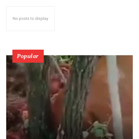
No posts to display
Popular