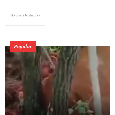
No posts to display
Popular