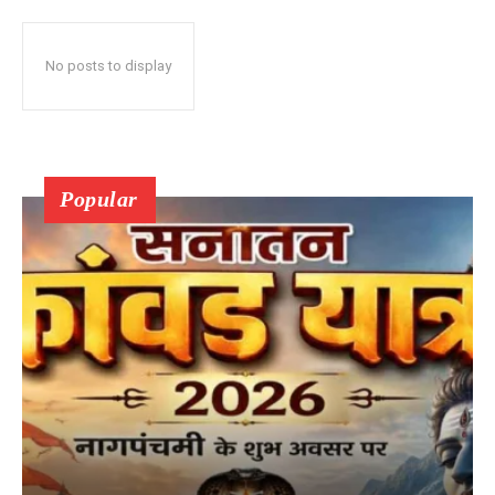
No posts to display
Popular