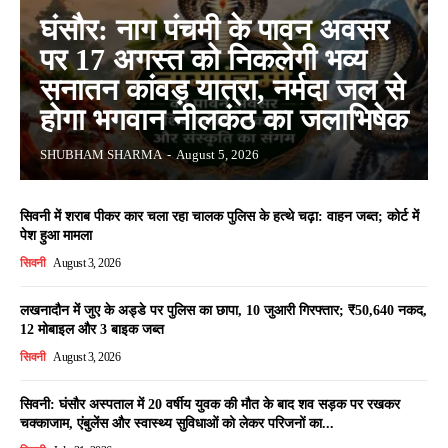
घंसौर: नाग पंचमी के पावन अवसर
पर 17 अगस्त को निकलेगी भव्य
सनातन कांवड़ यात्रा, नर्मदा जल से
होगा भगवान नीलकंठ का जलाभिषेक
SHUBHAM SHARMA
-
August 5, 2026
सिवनी में शराब पीकर कार चला रहा चालक पुलिस के हत्थे चढ़ा: वाहन जब्त; कोर्ट में
पेश हुआ मामला
सिवनी
August 3, 2026
लखनादौन में जुए के अड्डे पर पुलिस का छापा, 10 जुआरी गिरफ्तार; ₹50,640 नकद,
12 मोबाइल और 3 बाइक जब्त
सिवनी
August 3, 2026
सिवनी: घंसौर अस्पताल में 20 वर्षीय युवक की मौत के बाद शव सड़क पर रखकर
चक्काजाम, एंबुलेंस और स्वास्थ्य सुविधाओं को लेकर परिजनों का...