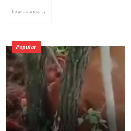
No posts to display
Popular