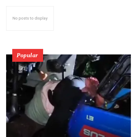
No posts to display
Popular