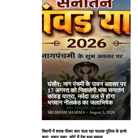
घंसौर: नाग पंचमी के पावन अवसर पर
17 अगस्त को निकलेगी भव्य सनातन
कांवड़ यात्रा, नर्मदा जल से होगा
भगवान नीलकंठ का जलाभिषेक
SHUBHAM SHARMA
-
August 5, 2026
सिवनी में शराब पीकर कार चला रहा चालक पुलिस के हत्थे
चढ़ा: वाहन जब्त; कोर्ट में पेश हुआ मामला