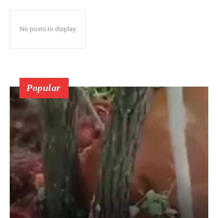
No posts to display
Popular