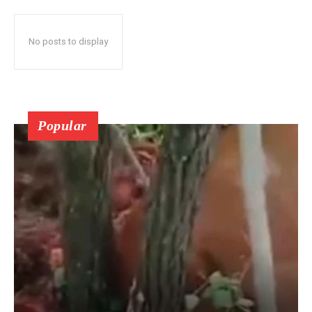
No posts to display
Popular