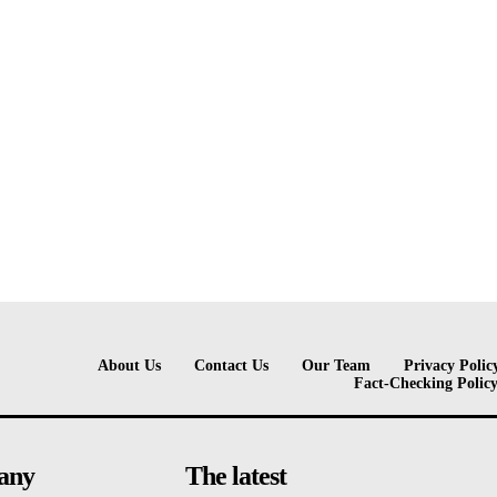
About Us
Contact Us
Our Team
Privacy Polic
Fact-Checking Polic
any
The latest