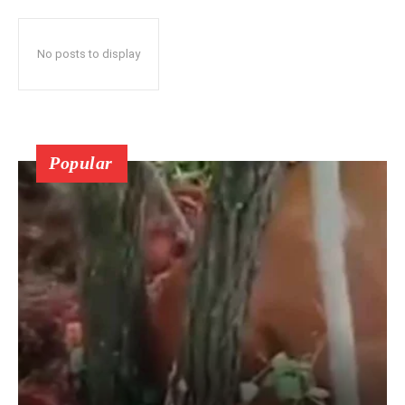
No posts to display
Popular