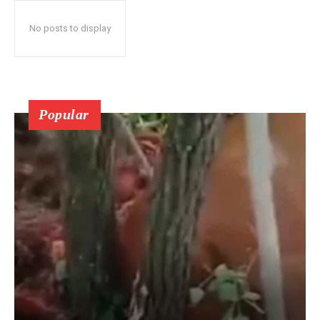
No posts to display
Popular