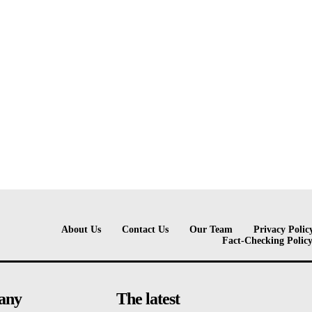
About Us
Contact Us
Our Team
Privacy Polic
Fact-Checking Polic
any
The latest