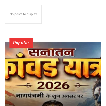
No posts to display
Popular