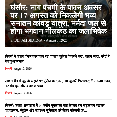
घंसौर: नाग पंचमी के पावन अवसर
पर 17 अगस्त को निकलेगी भव्य
सनातन कांवड़ यात्रा, नर्मदा जल से
होगा भगवान नीलकंठ का जलाभिषेक
SHUBHAM SHARMA
-
August 5, 2026
सिवनी में शराब पीकर कार चला रहा चालक पुलिस के हत्थे चढ़ा: वाहन जब्त; कोर्ट में
पेश हुआ मामला
सिवनी
August 3, 2026
लखनादौन में जुए के अड्डे पर पुलिस का छापा, 10 जुआरी गिरफ्तार; ₹50,640 नकद,
12 मोबाइल और 3 बाइक जब्त
सिवनी
August 3, 2026
सिवनी: घंसौर अस्पताल में 20 वर्षीय युवक की मौत के बाद शव सड़क पर रखकर
चक्काजाम, एंबुलेंस और स्वास्थ्य सुविधाओं को लेकर परिजनों का...