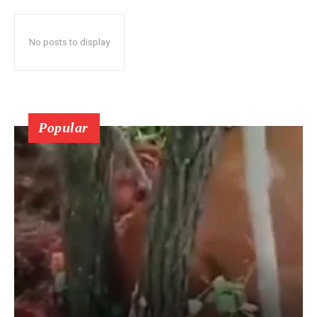
No posts to display
Popular