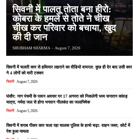
सिवनी में पालतू तोता बना हीरो:
कोबरा के हमले से तोते ने चीख
चीख कर परिवार को बचाया, खुद
की दी जान
SHUBHAM SHARMA
-
August 7, 2026
सिवनी में चलती कार से हथियार लहराने का वीडियो वायरल: कुछ ही देर बाद उसी कार
ने 4 लोगों को मारी टक्कर
सिवनी
August 7, 2026
घंसौर: नाग पंचमी के पावन अवसर पर 17 अगस्त को निकलेगी भव्य सनातन कांवड़
यात्रा, नर्मदा जल से होगा भगवान नीलकंठ का जलाभिषेक
सिवनी
August 5, 2026
सिवनी में शराब पीकर कार चला रहा चालक पुलिस के हत्थे चढ़ा: वाहन जब्त; कोर्ट में
पेश हुआ मामला