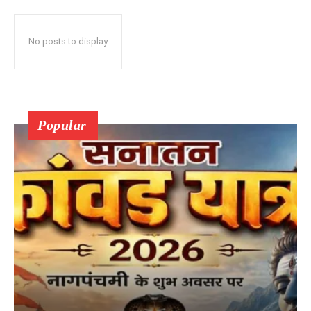
No posts to display
Popular