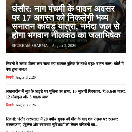
घंसौर: नाग पंचमी के पावन अवसर
पर 17 अगस्त को निकलेगी भव्य
सनातन कांवड़ यात्रा, नर्मदा जल से
होगा भगवान नीलकंठ का जलाभिषेक
SHUBHAM SHARMA
-
August 5, 2026
सिवनी में शराब पीकर कार चला रहा चालक पुलिस के हत्थे चढ़ा: वाहन जब्त; कोर्ट में
पेश हुआ मामला
सिवनी
August 3, 2026
लखनादौन में जुए के अड्डे पर पुलिस का छापा, 10 जुआरी गिरफ्तार; ₹50,640 नकद,
12 मोबाइल और 3 बाइक जब्त
सिवनी
August 3, 2026
सिवनी: घंसौर अस्पताल में 20 वर्षीय युवक की मौत के बाद शव सड़क पर रखकर
चक्काजाम, एंबुलेंस और स्वास्थ्य सुविधाओं को लेकर परिजनों का...