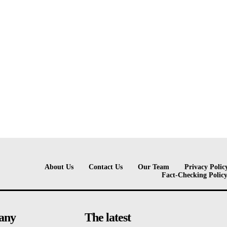
About Us
Contact Us
Our Team
Privacy Polic
Fact-Checking Polic
any
The latest