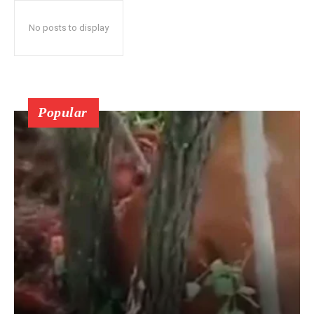
No posts to display
Popular