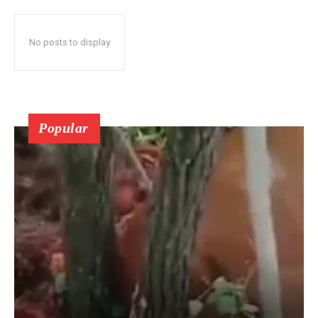
No posts to display
Popular