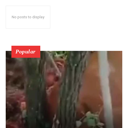
No posts to display
Popular