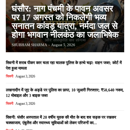
घंसौर: नाग पंचमी के पावन अवसर
पर 17 अगस्त को निकलेगी भव्य
सनातन कांवड़ यात्रा, नर्मदा जल से
होगा भगवान नीलकंठ का जलाभिषेक
SHUBHAM SHARMA
-
August 5, 2026
सिवनी में शराब पीकर कार चला रहा चालक पुलिस के हत्थे चढ़ा: वाहन जब्त; कोर्ट में
पेश हुआ मामला
सिवनी
August 3, 2026
लखनादौन में जुए के अड्डे पर पुलिस का छापा, 10 जुआरी गिरफ्तार; ₹50,640 नकद,
12 मोबाइल और 3 बाइक जब्त
सिवनी
August 3, 2026
सिवनी: घंसौर अस्पताल में 20 वर्षीय युवक की मौत के बाद शव सड़क पर रखकर
चक्काजाम, एंबुलेंस और स्वास्थ्य सुविधाओं को लेकर परिजनों का...