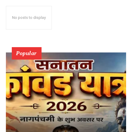
No posts to display
Popular