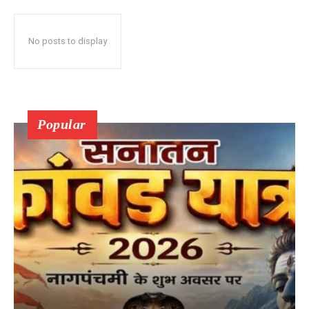
No posts to display
Popular