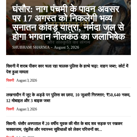
घंसौर: नाग पंचमी के पावन अवसर
पर 17 अगस्त को निकलेगी भव्य
सनातन कांवड़ यात्रा, नर्मदा जल से
होगा भगवान नीलकंठ का जलाभिषेक
SHUBHAM SHARMA
-
August 5, 2026
सिवनी में शराब पीकर कार चला रहा चालक पुलिस के हत्थे चढ़ा: वाहन जब्त; कोर्ट में
पेश हुआ मामला
सिवनी
August 3, 2026
लखनादौन में जुए के अड्डे पर पुलिस का छापा, 10 जुआरी गिरफ्तार; ₹50,640 नकद,
12 मोबाइल और 3 बाइक जब्त
सिवनी
August 3, 2026
सिवनी: घंसौर अस्पताल में 20 वर्षीय युवक की मौत के बाद शव सड़क पर रखकर
चक्काजाम, एंबुलेंस और स्वास्थ्य सुविधाओं को लेकर परिजनों का...