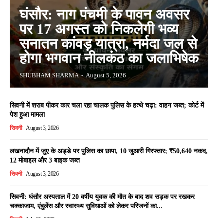
घंसौर: नाग पंचमी के पावन अवसर
पर 17 अगस्त को निकलेगी भव्य
सनातन कांवड़ यात्रा, नर्मदा जल से
होगा भगवान नीलकंठ का जलाभिषेक
SHUBHAM SHARMA
-
August 5, 2026
सिवनी में शराब पीकर कार चला रहा चालक पुलिस के हत्थे चढ़ा: वाहन जब्त; कोर्ट में
पेश हुआ मामला
सिवनी
August 3, 2026
लखनादौन में जुए के अड्डे पर पुलिस का छापा, 10 जुआरी गिरफ्तार; ₹50,640 नकद,
12 मोबाइल और 3 बाइक जब्त
सिवनी
August 3, 2026
सिवनी: घंसौर अस्पताल में 20 वर्षीय युवक की मौत के बाद शव सड़क पर रखकर
चक्काजाम, एंबुलेंस और स्वास्थ्य सुविधाओं को लेकर परिजनों का...