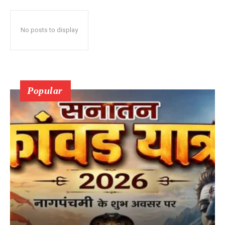
No posts to display
Popular