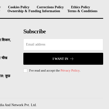
y
Cookies Policy
Corrections Policy
Ethics Policy
y
Ownership & Funding Information
Terms & Conditions
Subscribe
का शिकार,
ने चीख
I WANT IN
I've read and accept the
Privacy Policy
.
यरल: कुछ
dia And Network Pvt. Ltd.