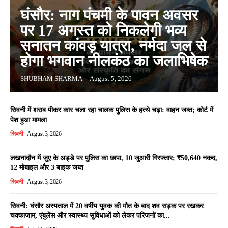
घंसौर: नाग पंचमी के पावन अवसर
पर 17 अगस्त को निकलेगी भव्य
सनातन कांवड़ यात्रा, नर्मदा जल से
होगा भगवान नीलकंठ का जलाभिषेक
SHUBHAM SHARMA
-
August 5, 2026
सिवनी में शराब पीकर कार चला रहा चालक पुलिस के हत्थे चढ़ा: वाहन जब्त; कोर्ट में
पेश हुआ मामला
सिवनी
August 3, 2026
लखनादौन में जुए के अड्डे पर पुलिस का छापा, 10 जुआरी गिरफ्तार; ₹50,640 नकद,
12 मोबाइल और 3 बाइक जब्त
सिवनी
August 3, 2026
सिवनी: घंसौर अस्पताल में 20 वर्षीय युवक की मौत के बाद शव सड़क पर रखकर
चक्काजाम, एंबुलेंस और स्वास्थ्य सुविधाओं को लेकर परिजनों का...