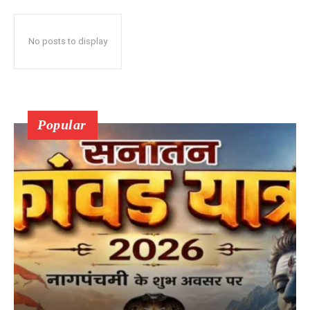
No posts to display
Popular