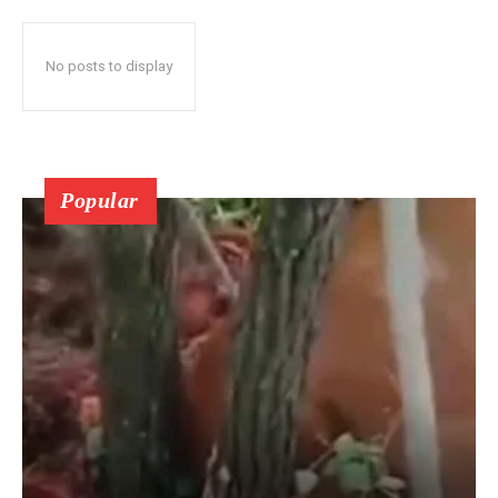
No posts to display
Popular