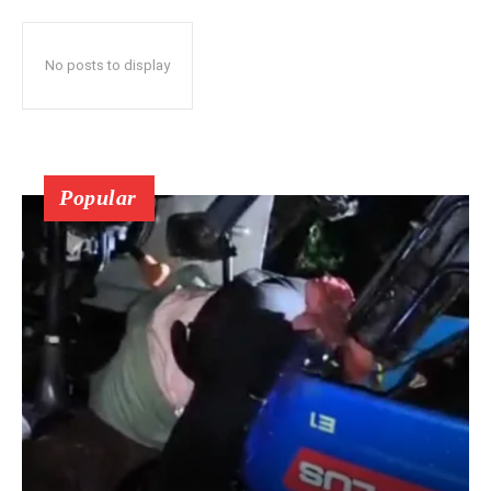
No posts to display
Popular