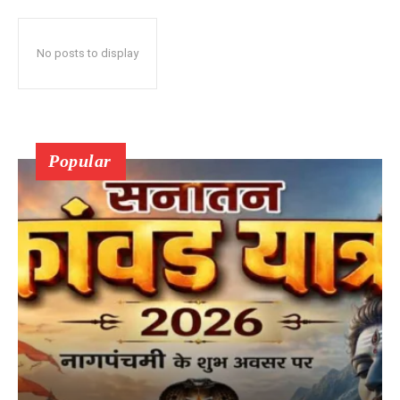
No posts to display
Popular