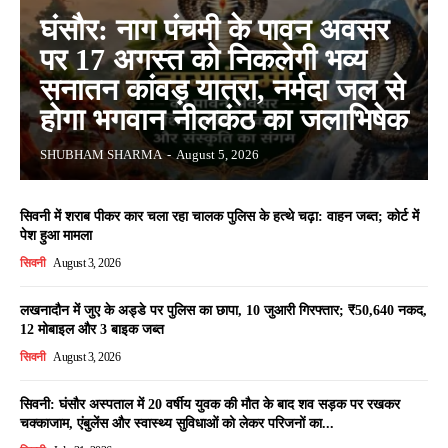
घंसौर: नाग पंचमी के पावन अवसर
पर 17 अगस्त को निकलेगी भव्य
सनातन कांवड़ यात्रा, नर्मदा जल से
होगा भगवान नीलकंठ का जलाभिषेक
SHUBHAM SHARMA
-
August 5, 2026
सिवनी में शराब पीकर कार चला रहा चालक पुलिस के हत्थे चढ़ा: वाहन जब्त; कोर्ट में
पेश हुआ मामला
सिवनी
August 3, 2026
लखनादौन में जुए के अड्डे पर पुलिस का छापा, 10 जुआरी गिरफ्तार; ₹50,640 नकद,
12 मोबाइल और 3 बाइक जब्त
सिवनी
August 3, 2026
सिवनी: घंसौर अस्पताल में 20 वर्षीय युवक की मौत के बाद शव सड़क पर रखकर
चक्काजाम, एंबुलेंस और स्वास्थ्य सुविधाओं को लेकर परिजनों का...