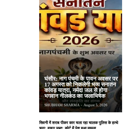
घंसौर: नाग पंचमी के पावन अवसर पर
17 अगस्त को निकलेगी भव्य सनातन
कांवड़ यात्रा, नर्मदा जल से होगा
भगवान नीलकंठ का जलाभिषेक
SHUBHAM SHARMA
-
August 5, 2026
सिवनी में शराब पीकर कार चला रहा चालक पुलिस के हत्थे
चढ़ा: वाहन जब्त; कोर्ट में पेश हुआ मामला