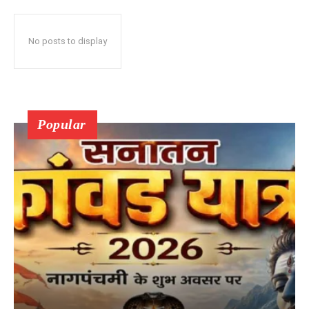
No posts to display
Popular