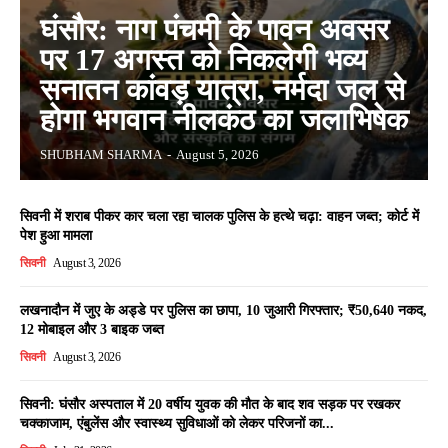
घंसौर: नाग पंचमी के पावन अवसर
पर 17 अगस्त को निकलेगी भव्य
सनातन कांवड़ यात्रा, नर्मदा जल से
होगा भगवान नीलकंठ का जलाभिषेक
SHUBHAM SHARMA
-
August 5, 2026
सिवनी में शराब पीकर कार चला रहा चालक पुलिस के हत्थे चढ़ा: वाहन जब्त; कोर्ट में
पेश हुआ मामला
सिवनी
August 3, 2026
लखनादौन में जुए के अड्डे पर पुलिस का छापा, 10 जुआरी गिरफ्तार; ₹50,640 नकद,
12 मोबाइल और 3 बाइक जब्त
सिवनी
August 3, 2026
सिवनी: घंसौर अस्पताल में 20 वर्षीय युवक की मौत के बाद शव सड़क पर रखकर
चक्काजाम, एंबुलेंस और स्वास्थ्य सुविधाओं को लेकर परिजनों का...