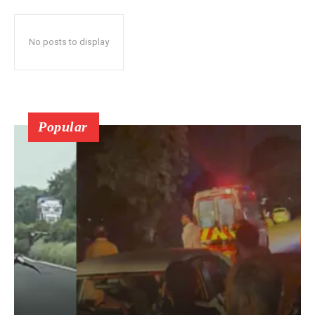
No posts to display
Popular