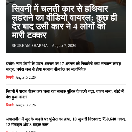
सिवनी में चलती कार से हथियार
लहराने का वीडियो वायरल: कुछ ही
देर बाद उसी कार ने 4 लोगों को
मारी टक्कर
SHUBHAM SHARMA
-
August 7, 2026
घंसौर: नाग पंचमी के पावन अवसर पर 17 अगस्त को निकलेगी भव्य सनातन कांवड़
यात्रा, नर्मदा जल से होगा भगवान नीलकंठ का जलाभिषेक
सिवनी
August 5, 2026
सिवनी में शराब पीकर कार चला रहा चालक पुलिस के हत्थे चढ़ा: वाहन जब्त; कोर्ट में
पेश हुआ मामला
सिवनी
August 3, 2026
लखनादौन में जुए के अड्डे पर पुलिस का छापा, 10 जुआरी गिरफ्तार; ₹50,640 नकद,
12 मोबाइल और 3 बाइक जब्त