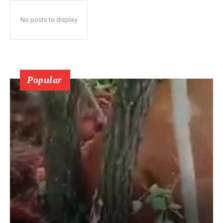
No posts to display
Popular