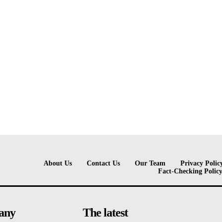
About Us
Contact Us
Our Team
Privacy Polic
Fact-Checking Polic
any
The latest