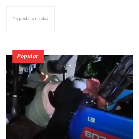
No posts to display
Popular