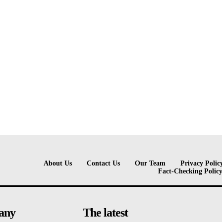
About Us
Contact Us
Our Team
Privacy Polic
Fact-Checking Polic
any
The latest