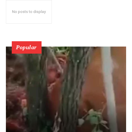
No posts to display
Popular