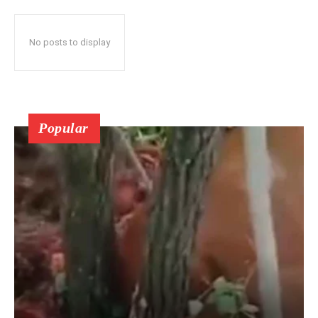
No posts to display
Popular