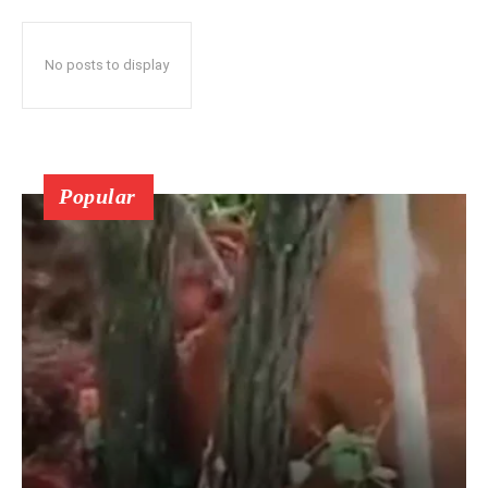
No posts to display
Popular