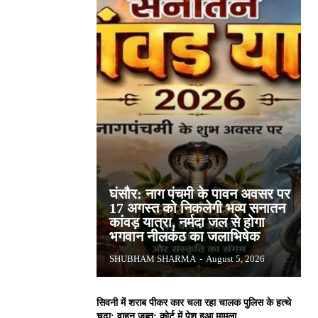
घंसौर: नाग पंचमी के पावन अवसर पर
17 अगस्त को निकलेगी भव्य सनातन
कांवड़ यात्रा, नर्मदा जल से होगा
भगवान नीलकंठ का जलाभिषेक
SHUBHAM SHARMA
-
August 5, 2026
सिवनी में शराब पीकर कार चला रहा चालक पुलिस के हत्थे
चढ़ा: वाहन जब्त; कोर्ट में पेश हुआ मामला