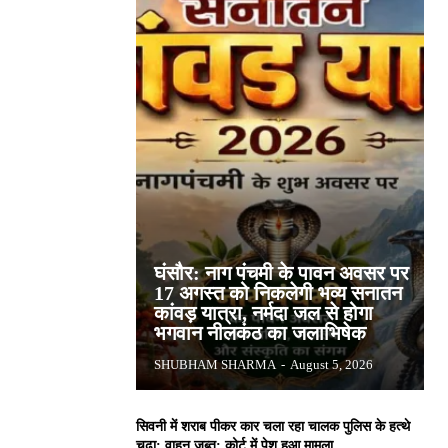
घंसौर: नाग पंचमी के पावन अवसर पर
17 अगस्त को निकलेगी भव्य सनातन
कांवड़ यात्रा, नर्मदा जल से होगा
भगवान नीलकंठ का जलाभिषेक
SHUBHAM SHARMA
-
August 5, 2026
सिवनी में शराब पीकर कार चला रहा चालक पुलिस के हत्थे
चढ़ा: वाहन जब्त; कोर्ट में पेश हुआ मामला