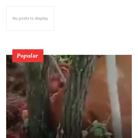
No posts to display
Popular