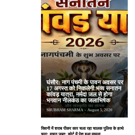
घंसौर: नाग पंचमी के पावन अवसर पर
17 अगस्त को निकलेगी भव्य सनातन
कांवड़ यात्रा, नर्मदा जल से होगा
भगवान नीलकंठ का जलाभिषेक
SHUBHAM SHARMA
-
August 5, 2026
सिवनी में शराब पीकर कार चला रहा चालक पुलिस के हत्थे
चढ़ा: वाहन जब्त; कोर्ट में पेश हुआ मामला