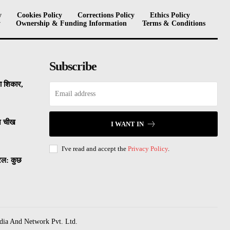
y
Cookies Policy
Corrections Policy
Ethics Policy
y
Ownership & Funding Information
Terms & Conditions
Subscribe
का शिकार,
ने चीख
I WANT IN
I've read and accept the
Privacy Policy
.
यरल: कुछ
dia And Network Pvt. Ltd.