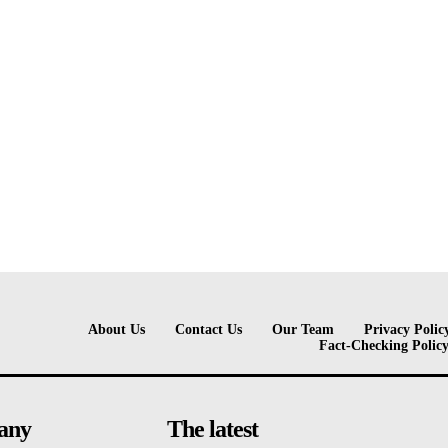
About Us
Contact Us
Our Team
Privacy Polic
Fact-Checking Polic
any
The latest