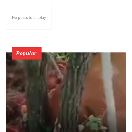
No posts to display
Popular