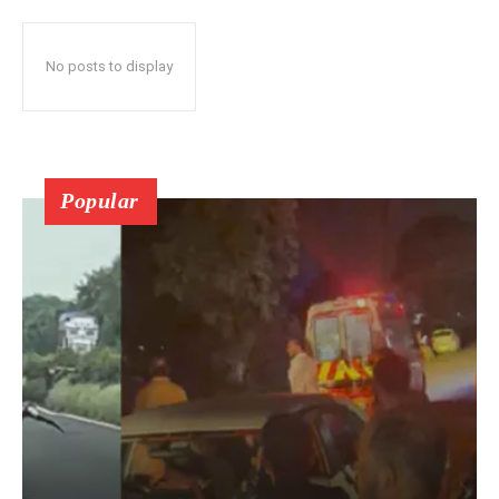
No posts to display
Popular