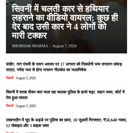
सिवनी में चलती कार से हथियार
लहराने का वीडियो वायरल: कुछ ही
देर बाद उसी कार ने 4 लोगों को
मारी टक्कर
SHUBHAM SHARMA
-
August 7, 2026
घंसौर: नाग पंचमी के पावन अवसर पर 17 अगस्त को निकलेगी भव्य सनातन कांवड़
यात्रा, नर्मदा जल से होगा भगवान नीलकंठ का जलाभिषेक
सिवनी
August 5, 2026
सिवनी में शराब पीकर कार चला रहा चालक पुलिस के हत्थे चढ़ा: वाहन जब्त; कोर्ट में
पेश हुआ मामला
सिवनी
August 3, 2026
लखनादौन में जुए के अड्डे पर पुलिस का छापा, 10 जुआरी गिरफ्तार; ₹50,640 नकद,
12 मोबाइल और 3 बाइक जब्त