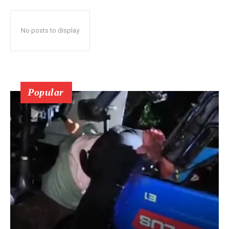
No posts to display
Popular