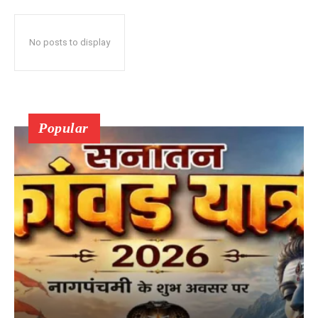
No posts to display
Popular