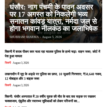
घंसौर: नाग पंचमी के पावन अवसर
पर 17 अगस्त को निकलेगी भव्य
सनातन कांवड़ यात्रा, नर्मदा जल से
होगा भगवान नीलकंठ का जलाभिषेक
SHUBHAM SHARMA
-
August 5, 2026
सिवनी में शराब पीकर कार चला रहा चालक पुलिस के हत्थे चढ़ा: वाहन जब्त; कोर्ट में
पेश हुआ मामला
सिवनी
August 3, 2026
लखनादौन में जुए के अड्डे पर पुलिस का छापा, 10 जुआरी गिरफ्तार; ₹50,640 नकद,
12 मोबाइल और 3 बाइक जब्त
सिवनी
August 3, 2026
सिवनी: घंसौर अस्पताल में 20 वर्षीय युवक की मौत के बाद शव सड़क पर रखकर
चक्काजाम, एंबुलेंस और स्वास्थ्य सुविधाओं को लेकर परिजनों का...