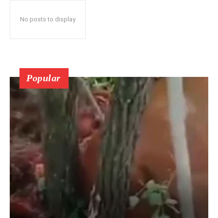
No posts to display
Popular