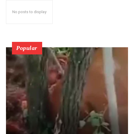
No posts to display
Popular